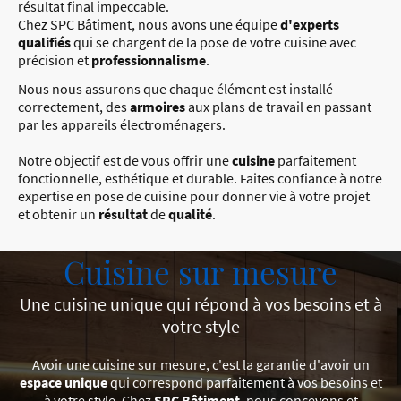
résultat final impeccable.
Chez SPC Bâtiment, nous avons une équipe
d'experts
qualifiés
qui se chargent de la pose de votre cuisine avec
précision et
professionnalisme
.
Nous nous assurons que chaque élément est installé
correctement, des
armoires
aux plans de travail en passant
par les appareils électroménagers.
Notre objectif est de vous offrir une
cuisine
parfaitement
fonctionnelle, esthétique et durable. Faites confiance à notre
expertise en pose de cuisine pour donner vie à votre projet
et obtenir un
résultat
de
qualité
.
Cuisine sur mesure
Une cuisine unique qui répond à vos besoins et à
votre style
Avoir une cuisine sur mesure, c'est la garantie d'avoir un
espace unique
qui correspond parfaitement à vos besoins et
à votre style. Chez
SPC Bâtiment
, nous concevons et