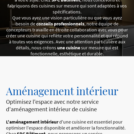
fabriquons des cuisines sur mesure qui sont adaptées à vos
spécifications.
Que vous ayez une vision particulière ou que vous ayez
besoin de
conseils professionnels
, notre équipe de
concepteurs travaille en étroite collaboration avec vous pour
créer une cuisine qui reflète votre personnalité et qui répond
à toutes vos exigences. Avec une attention particulière aux
détails, nous créons
une cuisine
sur mesure qui est
fonctionnelle, esthétique et durable.
Aménagement intérieur
Optimisez l'espace avec notre service
d'aménagement intérieur de cuisine
L'aménagement intérieur
d'une cuisine est essentiel pour
optimiser l'espace disponible et améliorer la fonctionnalité.
Chez
SPC Bâtiment,
nous proposons un service